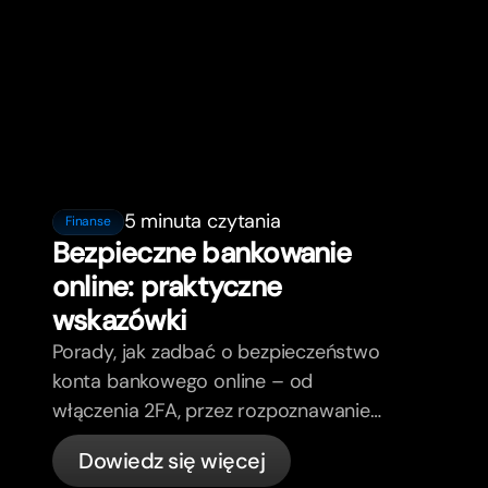
5 minuta czytania
Finanse
Bezpieczne bankowanie
online: praktyczne
wskazówki
Porady, jak zadbać o bezpieczeństwo
konta bankowego online – od
włączenia 2FA, przez rozpoznawanie
phishing, kontrolę kart, aż po to, co
Dowiedz się więcej
bunq załatwia automatycznie.