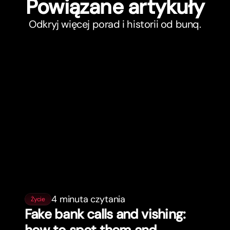
Powiązane ar
t
ykuły
Odkryj więcej porad i historii od bunq.
4 minuta czytania
Życie
Fake bank calls and vishing:
how to spot them and