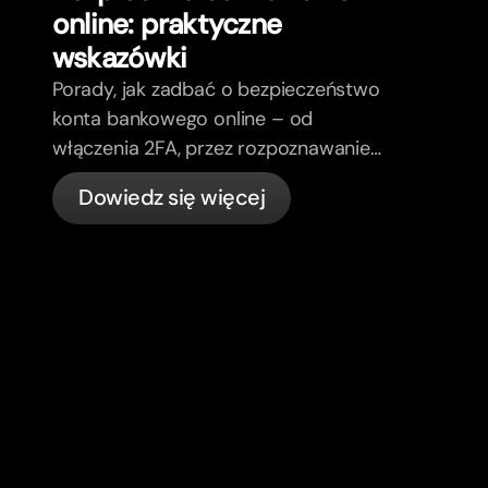
online: praktyczne
wskazówki
Porady, jak zadbać o bezpieczeństwo
konta bankowego online – od
włączenia 2FA, przez rozpoznawanie
phishing, kontrolę kart, aż po to, co
Dowiedz się więcej
bunq załatwia automatycznie.