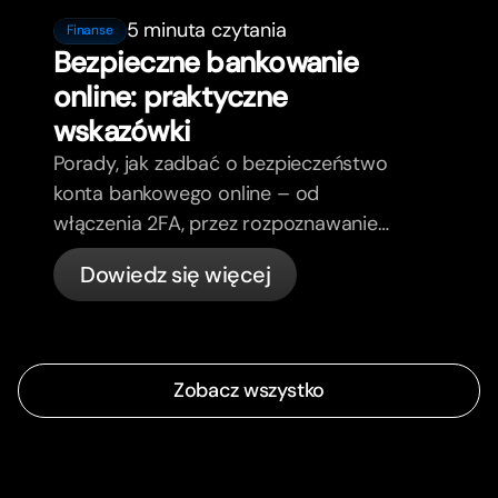
5 minuta czytania
Finanse
Bezpieczne bankowanie
online: praktyczne
wskazówki
Porady, jak zadbać o bezpieczeństwo
konta bankowego online – od
włączenia 2FA, przez rozpoznawanie
phishing, kontrolę kart, aż po to, co
Dowiedz się więcej
bunq załatwia automatycznie.
Zobacz wszystko