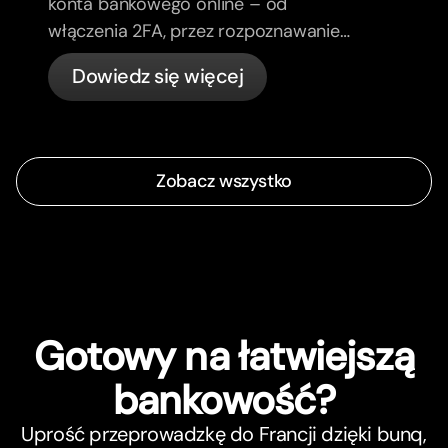
konta bankowego online – od
włączenia 2FA, przez rozpoznawanie
phishing, kontrolę kart, aż po to, co
Dowiedz się więcej
bunq załatwia automatycznie.
Zobacz wszystko
Gotowy na łatwiejszą
bankowość?
Uprość przeprowadzkę do Francji dzięki bunq,