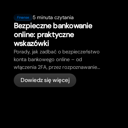
5 minuta czytania
Finanse
Bezpieczne bankowanie
online: praktyczne
wskazówki
Porady, jak zadbać o bezpieczeństwo
konta bankowego online – od
włączenia 2FA, przez rozpoznawanie
phishing, kontrolę kart, aż po to, co
Dowiedz się więcej
bunq załatwia automatycznie.