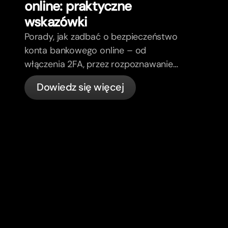
online: praktyczne
wskazówki
Porady, jak zadbać o bezpieczeństwo
konta bankowego online – od
włączenia 2FA, przez rozpoznawanie
phishing, kontrolę kart, aż po to, co
Dowiedz się więcej
bunq załatwia automatycznie.