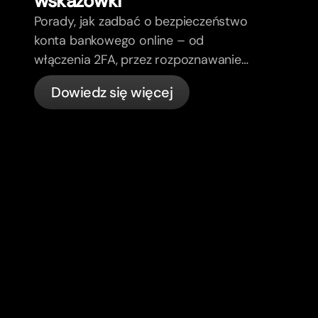
wskazówki
Porady, jak zadbać o bezpieczeństwo
konta bankowego online – od
włączenia 2FA, przez rozpoznawanie
phishing, kontrolę kart, aż po to, co
Dowiedz się więcej
bunq załatwia automatycznie.