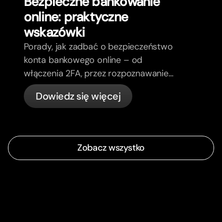
Bezpieczne bankowanie
online: praktyczne
wskazówki
Porady, jak zadbać o bezpieczeństwo
konta bankowego online – od
włączenia 2FA, przez rozpoznawanie
phishing, kontrolę kart, aż po to, co
Dowiedz się więcej
bunq załatwia automatycznie.
Zobacz wszystko