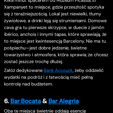
Kilka minut spacerem od Muzeum Picassa, El
Xampanyet to miejsce, gdzie przeszłość spotyka
się z teraźniejszością. Lokal jest niewielki, tłumy
żywiołowe, a drinki leją się strumieniami. Domowe
cava gra tu pierwsze skrzypce, w duecie z jamón
ibérico, anchois i innymi tapas, które sprawiają, że
to miejsce jest kwintesencją Barcelony. Nie ma tu
pośpiechu—jest dobre jedzenie, świetne
towarzystwo i atmosfera, która sprawia, że chcesz
zostać jeszcze trochę dłużej.
Załóż dedykowane
Bank Account
, żeby oddzielić
wydatki na podróż i z łatwością mieć pełną
kontrolę nad budżetem.
6.
Bar Bocata
&
Bar Alegria
Oba te miejsca świetnie oddają esencję