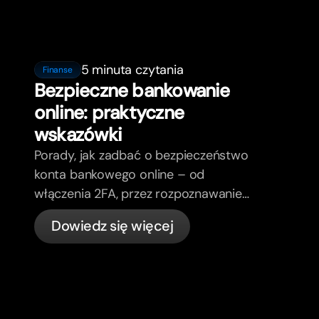
5 minuta czytania
Finanse
Bezpieczne bankowanie
online: praktyczne
wskazówki
Porady, jak zadbać o bezpieczeństwo
konta bankowego online – od
włączenia 2FA, przez rozpoznawanie
phishing, kontrolę kart, aż po to, co
Dowiedz się więcej
bunq załatwia automatycznie.