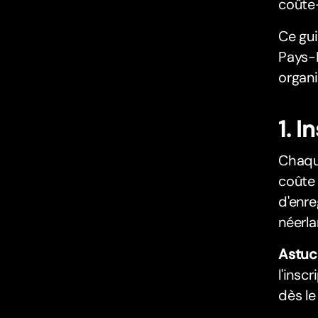
coûte-
Ce gui
Pays-B
organi
1. I
Chaqu
coûte 
d'enre
néerla
Astuc
l'insc
dès le