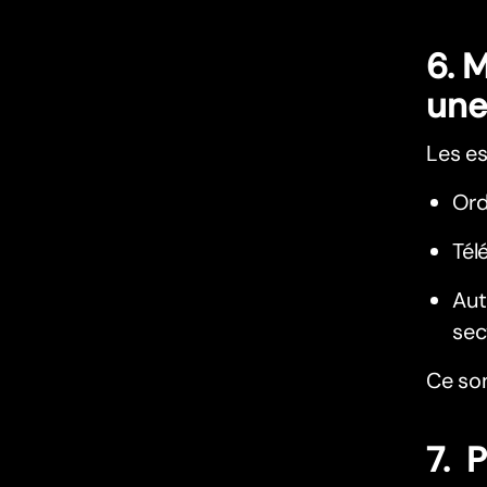
6. 
une
Les es
Ord
Tél
Aut
sec
Ce son
7. 