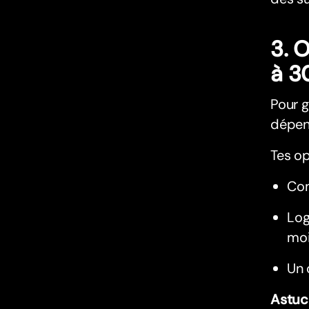
3. 
à 3
Pour g
dépens
Tes op
Com
Log
moi
Un 
Astuc