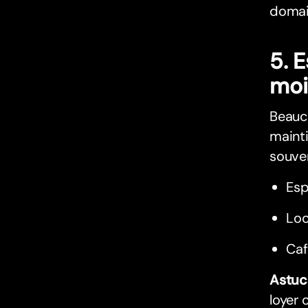
domai
5. 
moi
Beauco
mainti
souven
Esp
Loc
Caf
Astuc
loyer 