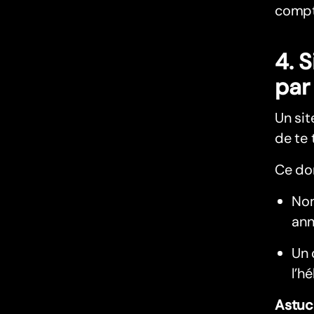
compte
4. 
par
Un sit
de te 
Ce don
Nom
ann
Un 
l’h
Astuc