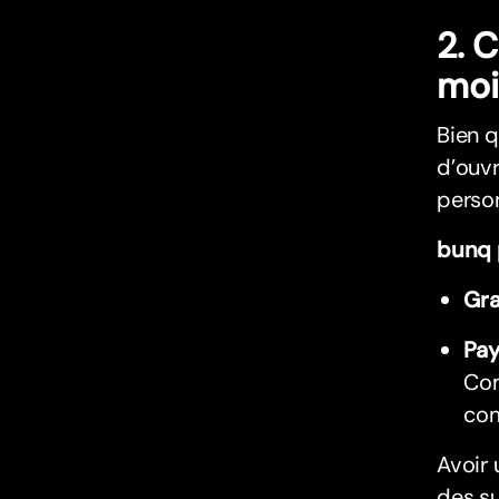
2. 
moi
Bien q
d’ouvr
person
bunq 
Gra
Pay
Com
com
Avoir 
des su