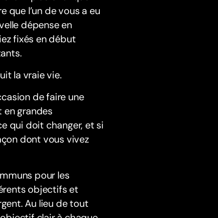
e que l’un de vous a eu
velle dépense en
iez fixés en début
ants.
it la vraie vie.
ccasion de faire une
t en grandes
ce qui doit changer, et si
façon dont vous vivez
ommuns pour les
rents objectifs et
ent. Au lieu de tout
 objectif clair à chaque