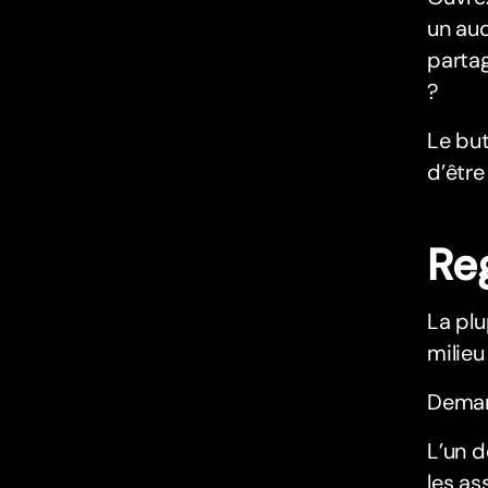
un aud
partag
?
Le but
d’être
Re
La plu
milieu
Deman
L’un d
les a