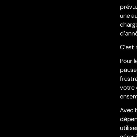
prévu.
une au
charge
d’ann
C’est 
Pour l
pause
frustr
votre 
ensem
Avec 
dépen
utilise
gérer 