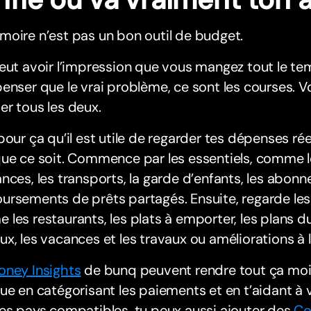
oire n’est pas un bon outil de budget.
eut avoir l’impression que vous mangez tout le tem
enser que le vrai problème, ce sont les courses. 
r tous les deux.
pour ça qu’il est utile de regarder tes dépenses ré
ue ce soit. Commence par les essentiels, comme le l
nces, les transports, la garde d’enfants, les abonn
rsements de prêts partagés. Ensuite, regarde les
les restaurants, les plats à emporter, les plans d
x, les vacances et les travaux ou améliorations à 
ney Insights
de bunq peuvent rendre tout ça moi
ue en catégorisant les paiements et en t’aidant à v
es pays compatibles, tu peux aussi ajouter des
Co