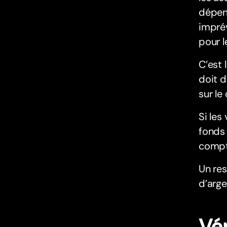
dépens
imprév
pour 
C’est 
doit d
sur le
Si les
fonds 
compte
Un res
d’arge
Vér