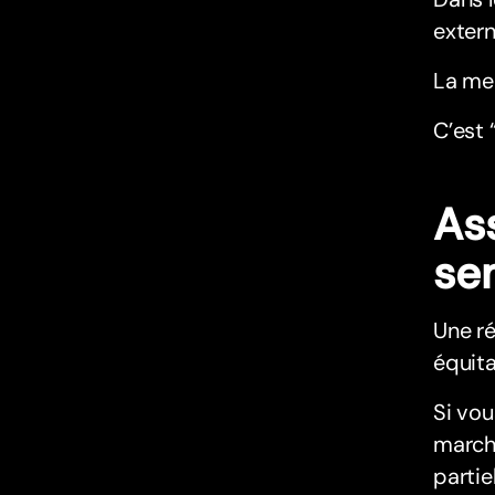
extern
La mei
C’est 
Ass
se
Une ré
équita
Si vou
marche
partie