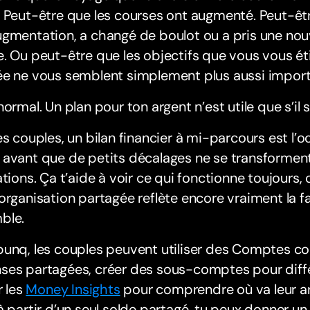
 Peut-être que les courses ont augmenté. Peut-êtr
gmentation, a changé de boulot ou a pris une nou
. Ou peut-être que les objectifs que vous vous ét
ée ne vous semblent simplement plus aussi import
normal. Un plan pour ton argent n’est utile que s’il su
es couples, un bilan financier à mi-parcours est l’o
 avant que de petits décalages ne se transformen
ations. Ça t’aide à voir ce qui fonctionne toujours, 
organisation partagée reflète encore vraiment la 
ble.
bunq, les couples peuvent utiliser des Comptes c
ses partagées, créer des sous-comptes pour diffé
r les
Money Insights
pour comprendre où va leur arg
à partir d’un seul solde partagé, tu peux donner un