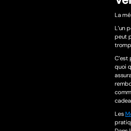
La mém
L’un p
peut p
trompe
C’est 
quoi q
assura
rembou
comme 
cadeau
Les
Mo
pratiq
Dans l