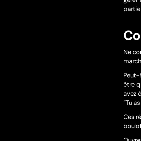
partie
Co
Ne co
march
Peut-ê
être q
avez 
“Tu as
Ces ré
boulot
Ouvre