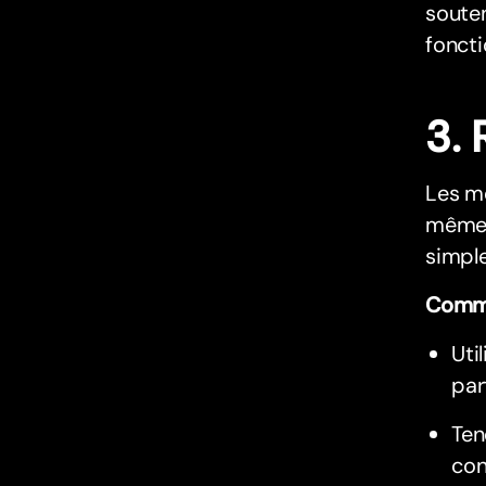
souten
fonct
3.
Les me
même p
simple
Comme
Uti
par
Ten
con