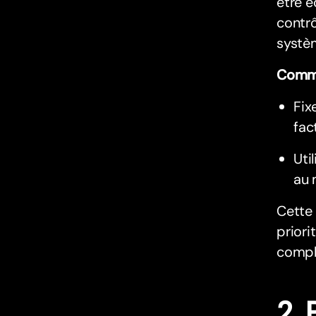
être é
contrô
systèm
Comme
Fix
fac
Uti
au 
Cette 
priori
compl
2. 