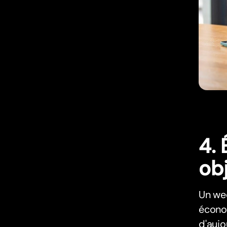
4. 
obj
Un wee
économ
d'aujo