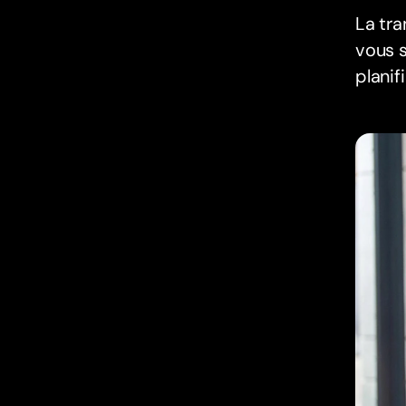
La tra
vous s
plani