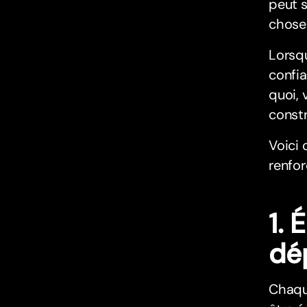
peut 
chose 
Lorsqu
confia
quoi, 
const
Voici 
renfor
1. 
dé
Chaque