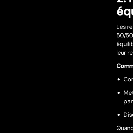
éq
Les re
50/50 
équili
leur r
Comme
Con
Met
par
Dis
Quand 